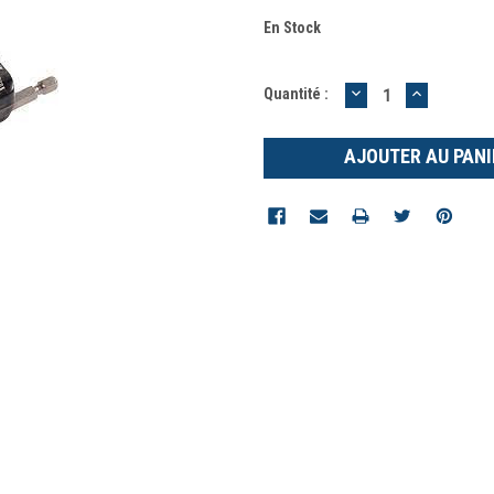
En Stock
DIMINUER
AUGMEN
Quantité :
LA
LA
QUANTITÉ
QUANTIT
:
: