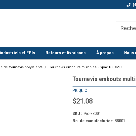
Bienvenue chez Quorum industriel !
Commande minimum de 100$
(
ndustriels et EPIs
Retours et livraisons
À propos
Nous 
 de tournevis polyvalents
Tournevis embouts multiples Sixpac PlusMC
Tournevis embouts mult
PICQUIC
$21.08
SKU :
Pic-88001
No. de manufacturier:
88001