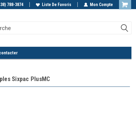
438) 788-3874
Appelez-nous!
Liste De Favoris
Mon Compte
contacter
iples Sixpac PlusMC