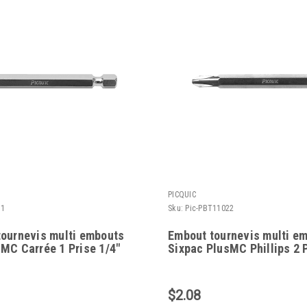
PICQUIC
11
Sku:
Pic-PBT11022
tournevis multi embouts
Embout tournevis multi e
MC Carrée 1 Prise 1/4"
Sixpac PlusMC Phillips 2 P
$2.08