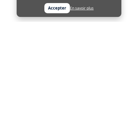
Accepter
En savoir plus
Adre
fres spéciales !
e-
mail
ommandes
Liens rapides
Accueil
nscrire
Magasinez par marque
dentialite
Recyclage des produits industriels et 