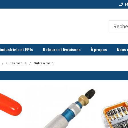
Bienvenue chez Quorum industriel !
Commande minimum de 100$
(
ndustriels et EPIs
Retours et livraisons
À propos
Nous 
Outils manuel
Outils à main