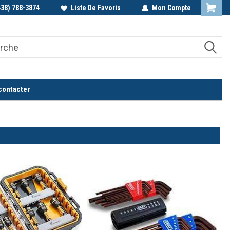
438) 788-3874
Appelez-nous!
Liste De Favoris
Mon Compte
contacter