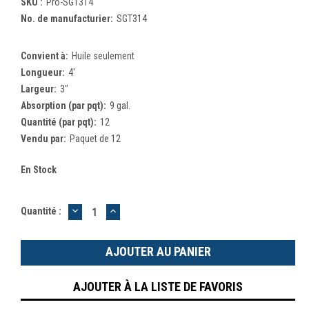
SKU :
Pro-SGT314
No. de manufacturier:
SGT314
Convient à:
Huile seulement
Longueur:
4'
Largeur:
3"
Absorption (par pqt):
9 gal.
Quantité (par pqt):
12
Vendu par:
Paquet de 12
En Stock
DIMINUER
AUGMENTER
Quantité :
LA
LA
QUANTITÉ
QUANTITÉ
:
:
AJOUTER À LA LISTE DE FAVORIS