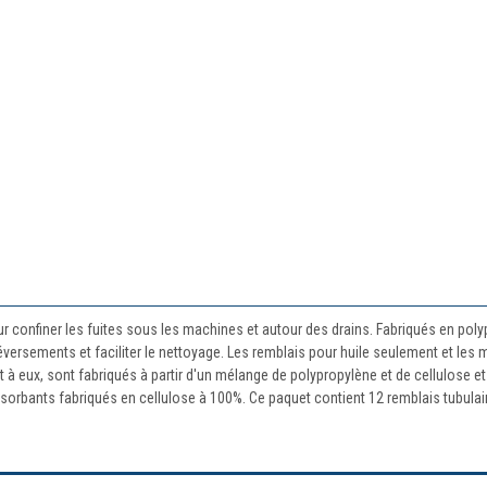
r confiner les fuites sous les machines et autour des drains. Fabriqués en pol
 déversements et faciliter le nettoyage. Les remblais pour huile seulement et le
t à eux, sont fabriqués à partir d'un mélange de polypropylène et de cellulose e
orbants fabriqués en cellulose à 100%. Ce paquet contient 12 remblais tubulai