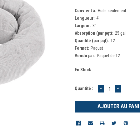
Convient à:
Huile seulement
Longueur:
4'
Largeur:
3"
Absorption (par pqt):
25 gal.
Quantité (par pqt):
12
Format:
Paquet
Vendu par:
Paquet de 12
En Stock
DIMINUER
AUGMEN
Quantité :
LA
LA
QUANTITÉ
QUANTIT
:
: