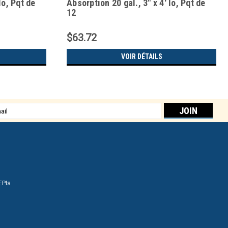
lo, Pqt de
Absorption 20 gal., 3" x 4' lo, Pqt de
12
$63.72
VOIR DÉTAILS
sse
EPIs