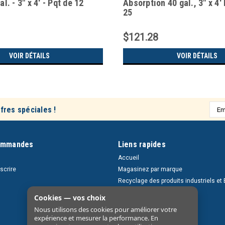
al. - 3" x 4' - Pqt de 12
Absorption 40 gal., 3" x 4' 
25
$121.28
VOIR DÉTAILS
VOIR DÉTAILS
Adre
fres spéciales !
e-
mail
ommandes
Liens rapides
Accueil
nscrire
Magasinez par marque
Recyclage des produits industriels et 
Retours et livraisons
Cookies — vos choix
À propos
Nous utilisons des cookies pour améliorer votre
Nous contacter
expérience et mesurer la performance. En