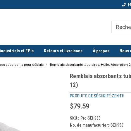
Bienvenue chez Quorum industriel !
Commande minimum de 100$
(
ndustriels et EPIs
Retours et livraisons
À propos
Nous 
bes absorbants pour déblais
Remblais absorbants tubulaires, Huile, Absorption 25 g
Remblais absorbants tubul
12)
PRODUITS DE SÉCURITÉ ZENITH
$79.59
SKU :
Pro-SEH953
No. de manufacturier:
SEH953