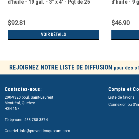
d'huile - 19 gal. - 3" x 4' - Pqt de 25
d'huile - 9 g
$92.81
$46.90
VOIR DÉTAILS
REJOIGNEZ NOTRE LISTE DE DIFFUSION
pour des of
Contactez-nous:
Compte et C
200-9320 boul. Saint-Laurent
Liste de favoris
Montréal, Quebec
Connexion
ou
S'i
H2N 1N7
Téléphone: 438-788-3874
Courriel: info@preventionquorum.com