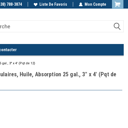
438) 788-3874
Appelez-nous!
Liste De Favoris
Mon Compte
contacter
al., 3" x 4' (Pqt de 12)
aires, Huile, Absorption 25 gal., 3" x 4' (Pqt de