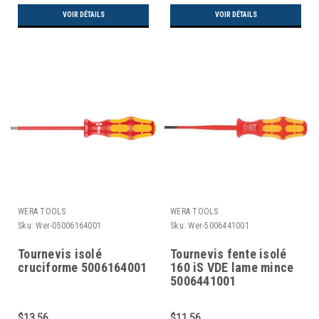
VOIR DÉTAILS
VOIR DÉTAILS
WERA TOOLS
WERA TOOLS
Sku:
Wer-05006164001
Sku:
Wer-5006441001
Tournevis isolé
Tournevis fente isolé
cruciforme 5006164001
160 iS VDE lame mince
5006441001
$13.56
$11.56