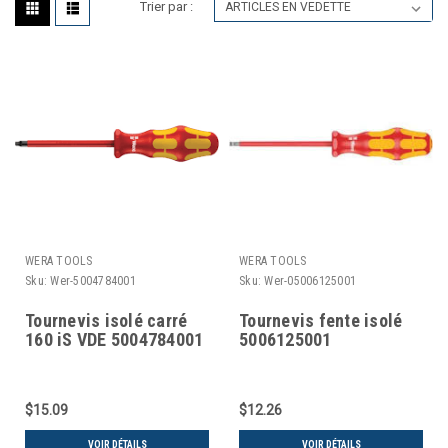
Trier par :
WERA TOOLS
WERA TOOLS
Sku:
Wer-5004784001
Sku:
Wer-05006125001
Tournevis isolé carré
Tournevis fente isolé
160 iS VDE 5004784001
5006125001
$15.09
$12.26
VOIR DÉTAILS
VOIR DÉTAILS