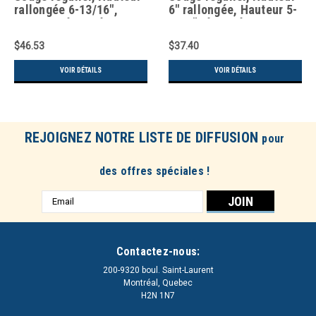
rallongée 6-13/16",
6" rallongée, Hauteur 5-
Hauteur rétractée 5-
3/32" rétractée,
3/4", Galvanisé
Galvanisé
$46.53
$37.40
VOIR DÉTAILS
VOIR DÉTAILS
REJOIGNEZ NOTRE LISTE DE DIFFUSION
pour
des offres spéciales !
Adresse
e-
mail
Contactez-nous:
200-9320 boul. Saint-Laurent
Montréal, Quebec
H2N 1N7