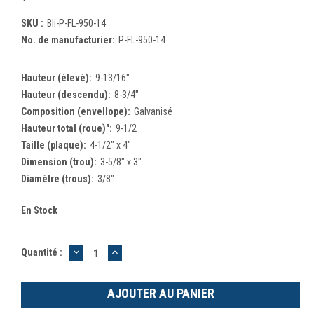
SKU :
Bli-P-FL-950-14
No. de manufacturier:
P-FL-950-14
Hauteur (élevé):
9-13/16"
Hauteur (descendu):
8-3/4"
Composition (envellope):
Galvanisé
Hauteur total (roue)":
9-1/2
Taille (plaque):
4-1/2" x 4"
Dimension (trou):
3-5/8" x 3"
Diamètre (trous):
3/8"
En Stock
DIMINUER
AUGMENTER
Quantité :
LA
LA
QUANTITÉ
QUANTITÉ
:
: