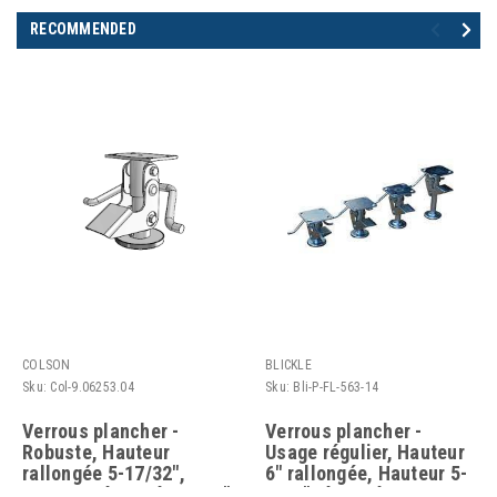
RECOMMENDED
COLSON
BLICKLE
Sku:
Col-9.06253.04
Sku:
Bli-P-FL-563-14
Verrous plancher -
Verrous plancher -
Robuste, Hauteur
Usage régulier, Hauteur
rallongée 5-17/32",
6" rallongée, Hauteur 5-
Hauteur rétractée 4-1/2"
3/32" rétractée,