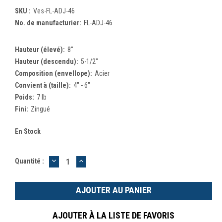
SKU :
Ves-FL-ADJ-46
No. de manufacturier:
FL-ADJ-46
Hauteur (élevé):
8"
Hauteur (descendu):
5-1/2"
Composition (envellope):
Acier
Convient à (taille):
4" - 6"
Poids:
7 lb
Fini:
Zingué
En Stock
DIMINUER
AUGMENTER
Quantité :
LA
LA
QUANTITÉ
QUANTITÉ
:
:
AJOUTER À LA LISTE DE FAVORIS