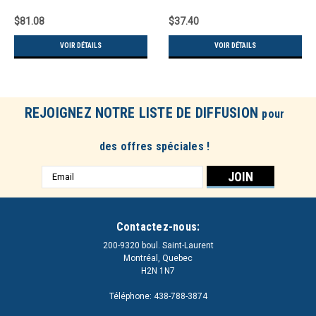
Galvanisé
$81.08
$37.40
VOIR DÉTAILS
VOIR DÉTAILS
REJOIGNEZ NOTRE LISTE DE DIFFUSION
pour
des offres spéciales !
Adresse
e-
mail
Contactez-nous:
200-9320 boul. Saint-Laurent
Montréal, Quebec
H2N 1N7
Téléphone: 438-788-3874