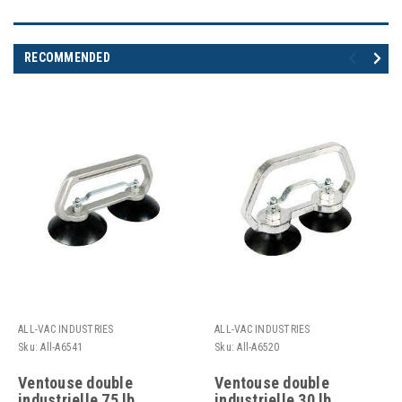
RECOMMENDED
ALL-VAC INDUSTRIES
ALL-VAC INDUSTRIES
Sku:
All-A6541
Sku:
All-A6520
Ventouse double
Ventouse double
industrielle 75 lb
industrielle 30 lb