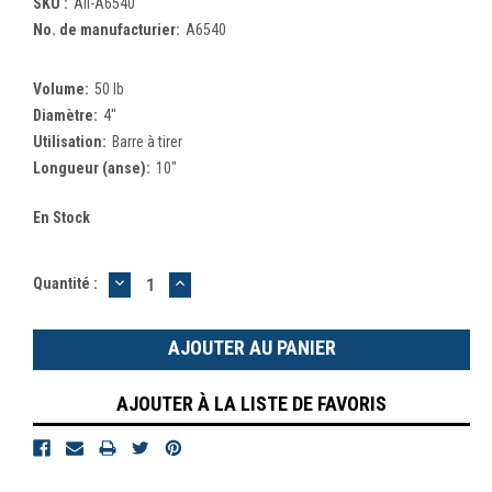
SKU :
All-A6540
No. de manufacturier:
A6540
Volume:
50 lb
Diamètre:
4"
Utilisation:
Barre à tirer
Longueur (anse):
10"
En Stock
DIMINUER
AUGMENTER
Quantité :
LA
LA
QUANTITÉ
QUANTITÉ
:
:
AJOUTER À LA LISTE DE FAVORIS