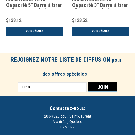
Capacité 5" Barre à tirer
Capacité 3" Barre à tirer
10" Longueur de la
7" Longueur de la
manche
manche
$138.12
$128.52
VOIR DÉTAILS
VOIR DÉTAILS
REJOIGNEZ NOTRE LISTE DE DIFFUSION
pour
des offres spéciales !
Adresse
e-
mail
Contactez-nous:
200-9320 boul. Saint-Laurent
Montréal, Quebec
H2N 1N7