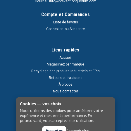
Courriel: info@preventionquorum.com
Compte et Commandes
Liste de favoris
Connexion
ou
S'inscrire
Liens rapides
Accueil
Magasinez par marque
Recyclage des produits industriels et EPIs
Retours et livraisons
À propos
Nous contacter
Cookies — vos choix
Nous utilisons des cookies pour améliorer votre
expérience et mesurer la performance. En
poursuivant, vous acceptez leur utilisation.
Accepter
En savoir plus