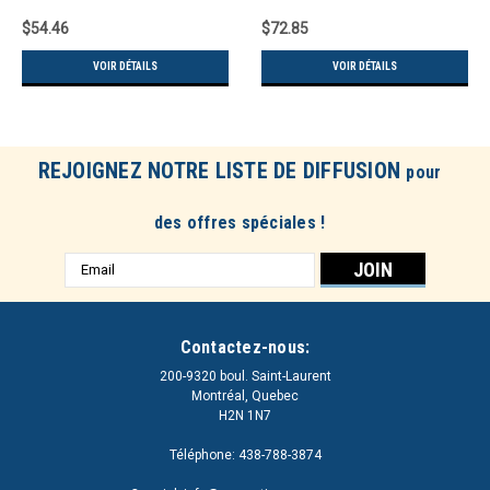
$54.46
$72.85
VOIR DÉTAILS
VOIR DÉTAILS
REJOIGNEZ NOTRE LISTE DE DIFFUSION
pour
des offres spéciales !
Adresse
e-
mail
Contactez-nous:
200-9320 boul. Saint-Laurent
Montréal, Quebec
H2N 1N7
Téléphone: 438-788-3874