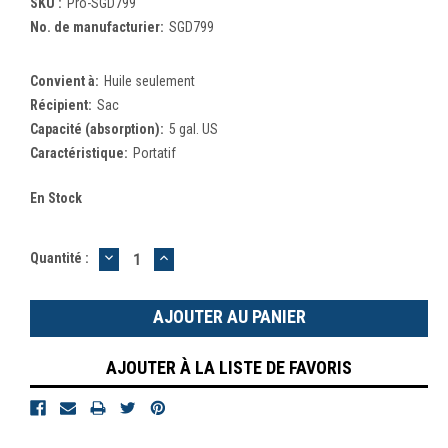
SKU :
Pro-SGD799
No. de manufacturier:
SGD799
Convient à:
Huile seulement
Récipient:
Sac
Capacité (absorption):
5 gal. US
Caractéristique:
Portatif
En Stock
DIMINUER
AUGMENTER
Quantité :
LA
LA
QUANTITÉ
QUANTITÉ
:
:
AJOUTER À LA LISTE DE FAVORIS