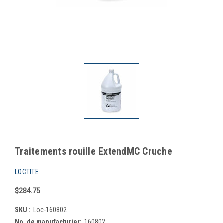
Traitements rouille ExtendMC Cruche
LOCTITE
$284.75
SKU :
Loc-160802
No. de manufacturier:
160802