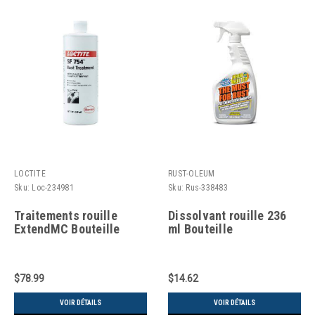
LOCTITE
RUST-OLEUM
Sku:
Loc-234981
Sku:
Rus-338483
Traitements rouille
Dissolvant rouille 236
ExtendMC Bouteille
ml Bouteille
$78.99
$14.62
VOIR DÉTAILS
VOIR DÉTAILS