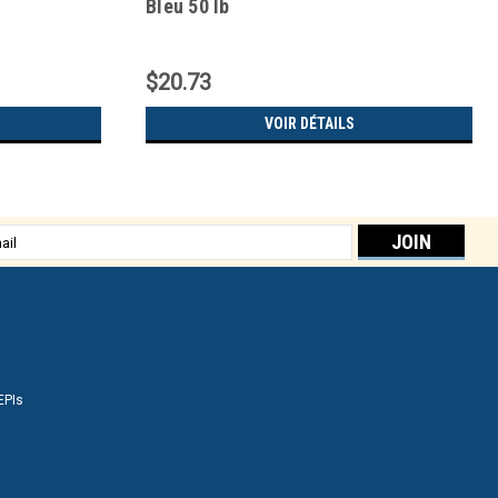
Bleu 50 lb
$20.73
VOIR DÉTAILS
sse
EPIs