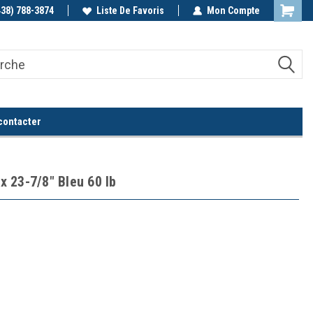
438) 788-3874
Appelez-nous!
Liste De Favoris
Mon Compte
contacter
 x 23-7/8" Bleu 60 lb