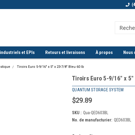
Bienvenue chez Quorum industriel !
Commande minimum de 100$
(
ndustriels et EPIs
Retours et livraisons
À propos
Nous 
stique
Tiroirs Euro 5-9/16" x 5" x 23-7/8" Bleu 60 lb
Tiroirs Euro 5-9/16" x 5"
QUANTUM STORAGE SYSTEM
$29.89
SKU :
Qua-QED603BL
No. de manufacturier:
QED603BL