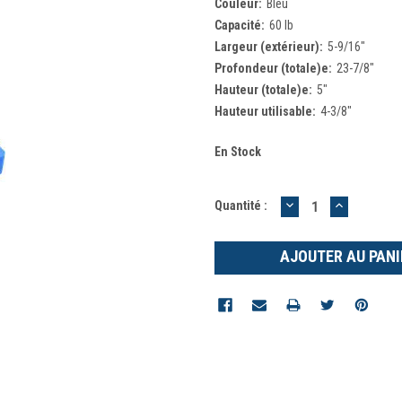
Couleur:
Bleu
Capacité:
60 lb
Largeur (extérieur):
5-9/16"
Profondeur (totale)e:
23-7/8"
Hauteur (totale)e:
5"
Hauteur utilisable:
4-3/8"
En Stock
DIMINUER
AUGMEN
Quantité :
LA
LA
QUANTITÉ
QUANTIT
:
: