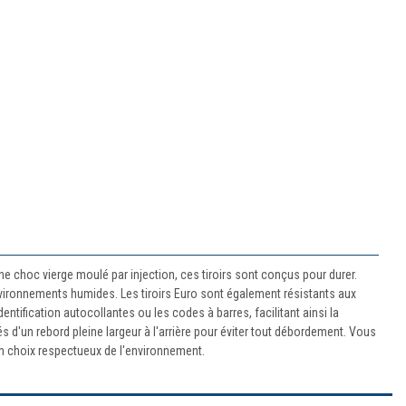
ne choc vierge moulé par injection, ces tiroirs sont conçus pour durer.
environnements humides. Les tiroirs Euro sont également résistants aux
ntification autocollantes ou les codes à barres, facilitant ainsi la
s d'un rebord pleine largeur à l'arrière pour éviter tout débordement. Vous
 un choix respectueux de l'environnement.