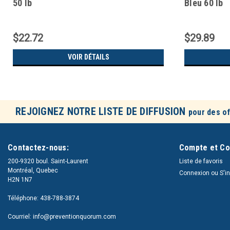
50 lb
Bleu 60 lb
$22.72
$29.89
VOIR DÉTAILS
REJOIGNEZ NOTRE LISTE DE DIFFUSION
pour des of
Contactez-nous:
Compte et C
200-9320 boul. Saint-Laurent
Liste de favoris
Montréal, Quebec
Connexion
ou
S'i
H2N 1N7
Téléphone: 438-788-3874
Courriel: info@preventionquorum.com