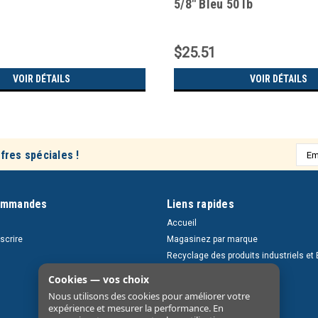
5/8" Bleu 50 lb
$25.51
VOIR DÉTAILS
VOIR DÉTAILS
Adre
fres spéciales !
e-
mail
ommandes
Liens rapides
Accueil
nscrire
Magasinez par marque
Recyclage des produits industriels et 
Retours et livraisons
Cookies — vos choix
À propos
Nous utilisons des cookies pour améliorer votre
Nous contacter
expérience et mesurer la performance. En