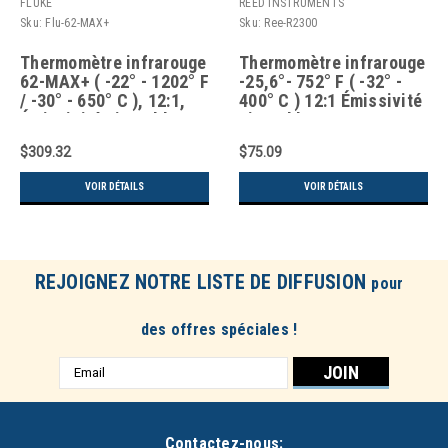
FLUKE
REED INSTRUMENTS
Sku:
Flu-62-MAX+
Sku:
Ree-R2300
Thermomètre infrarouge
Thermomètre infrarouge
62-MAX+ ( -22° - 1202° F
-25,6°- 752° F ( -32° -
/ -30° - 650° C ), 12:1,
400° C ) 12:1 Émissivité
Émissivité ajustable
ajustable
$309.32
$75.09
VOIR DÉTAILS
VOIR DÉTAILS
REJOIGNEZ NOTRE LISTE DE DIFFUSION
pour
des offres spéciales !
Adresse
e-
mail
Contactez-nous: