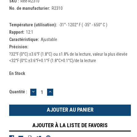
SKU :
Ree-R2310
No. de manufacturier:
R2310
Température (utilisation):
-31°- 1202° F ( -35° - 650° C )
Rapport:
12:1
Caractéristique:
Ajustable
Précision:
?32°F (0°C):±3.6°F (1.8°C) ou ±1.8% de la lecture, valeur la plus élevée
<32°F (0°C:±3.6°F+0.1°F (1.8°C+0.1°C)/de la lecture
En Stock
DIMINUER
AUGMENTER
Quantité :
LA
LA
QUANTITÉ
QUANTITÉ
:
:
AJOUTER À LA LISTE DE FAVORIS