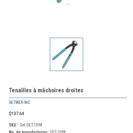
Tenailles à mâchoires droites
OETIKER INC
$137.64
SKU :
Oet-OET-1098
No. de manufacturier:
OET-1098