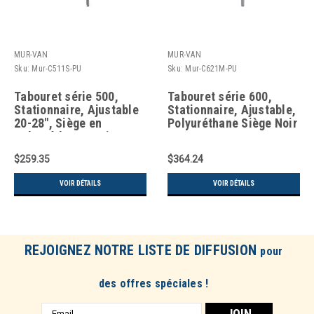
MUR-VAN
MUR-VAN
Sku:
Mur-C511S-PU
Sku:
Mur-C621M-PU
Tabouret série 500,
Tabouret série 600,
Stationnaire, Ajustable
Stationnaire, Ajustable,
20-28", Siège en
Polyuréthane Siège Noir
Polyuréthane, Noir
$259.35
$364.24
VOIR DÉTAILS
VOIR DÉTAILS
REJOIGNEZ NOTRE LISTE DE DIFFUSION
pour
des offres spéciales !
Adresse