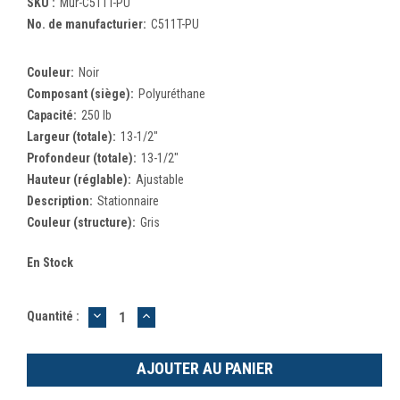
SKU :
Mur-C511T-PU
No. de manufacturier:
C511T-PU
Couleur:
Noir
Composant (siège):
Polyuréthane
Capacité:
250 lb
Largeur (totale):
13-1/2"
Profondeur (totale):
13-1/2"
Hauteur (réglable):
Ajustable
Description:
Stationnaire
Couleur (structure):
Gris
En Stock
DIMINUER
AUGMENTER
Quantité :
LA
LA
QUANTITÉ
QUANTITÉ
:
: