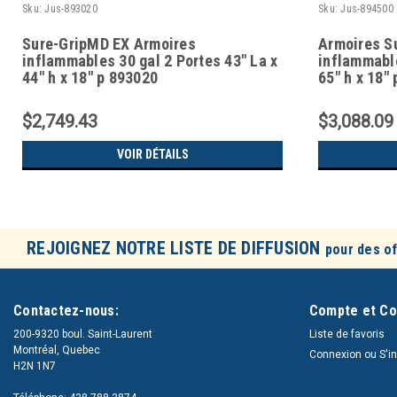
Sku:
Jus-893020
Sku:
Jus-894500
Sure-GripMD EX Armoires
Armoires S
inflammables 30 gal 2 Portes 43" La x
inflammable
44" h x 18" p 893020
65" h x 18" 
$2,749.43
$3,088.09
VOIR DÉTAILS
REJOIGNEZ NOTRE LISTE DE DIFFUSION
pour des of
Contactez-nous:
Compte et C
200-9320 boul. Saint-Laurent
Liste de favoris
Montréal, Quebec
Connexion
ou
S'i
H2N 1N7