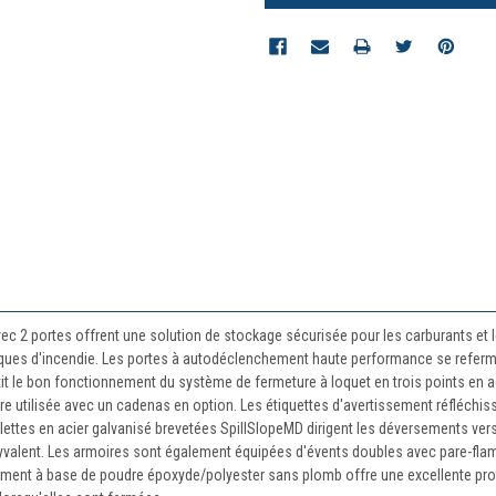
ec 2 portes offrent une solution de stockage sécurisée pour les carburants et
isques d'incendie. Les portes à autodéclenchement haute performance se referme
t le bon fonctionnement du système de fermeture à loquet en trois points en aci
être utilisée avec un cadenas en option. Les étiquettes d'avertissement réfléchi
lettes en acier galvanisé brevetées SpillSlopeMD dirigent les déversements vers l'
lyvalent. Les armoires sont également équipées d'évents doubles avec pare-flam
evêtement à base de poudre époxyde/polyester sans plomb offre une excellente pr