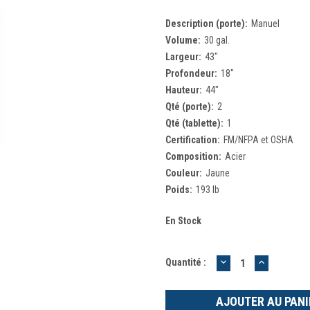
Description (porte):
Manuel
Volume:
30 gal.
Largeur:
43"
Profondeur:
18"
Hauteur:
44"
Qté (porte):
2
Qté (tablette):
1
Certification:
FM/NFPA et OSHA
Composition:
Acier
Couleur:
Jaune
Poids:
193 lb
En Stock
DIMINUER
AUGMEN
Quantité :
LA
LA
QUANTITÉ
QUANTIT
:
: