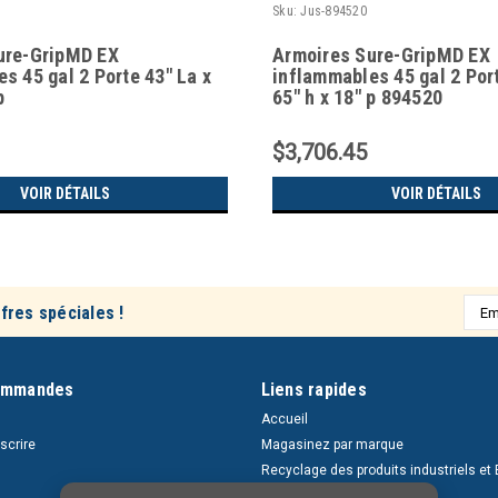
Sku:
Jus-894520
ure-GripMD EX
Armoires Sure-GripMD EX
s 45 gal 2 Porte 43" La x
inflammables 45 gal 2 Port
p
65" h x 18" p 894520
$3,706.45
VOIR DÉTAILS
VOIR DÉTAILS
Adre
fres spéciales !
e-
mail
ommandes
Liens rapides
Accueil
nscrire
Magasinez par marque
Recyclage des produits industriels et 
Retours et livraisons