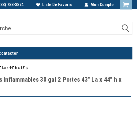
438) 788-3874
Appelez-nous!
Liste De Favoris
Mon Compte
contacter
La x 44" h x 18" p
 inflammables 30 gal 2 Portes 43" La x 44" h x