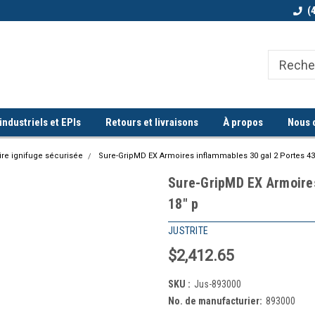
Bienvenue chez Quorum industriel !
Commande minimum de 100$
(
ndustriels et EPIs
Retours et livraisons
À propos
Nous 
re ignifuge sécurisée
Sure-GripMD EX Armoires inflammables 30 gal 2 Portes 43" 
Sure-GripMD EX Armoires
18" p
JUSTRITE
$2,412.65
SKU :
Jus-893000
No. de manufacturier:
893000