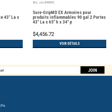
Sku:
Jus-899000
Sure-GripMD EX Armoires pour
e 43" La x
produits inflammables 90 gal 2 Portes
43" La x 65" h x 34" p
$4,456.72
VOIR DÉTAILS
sse
EPIs