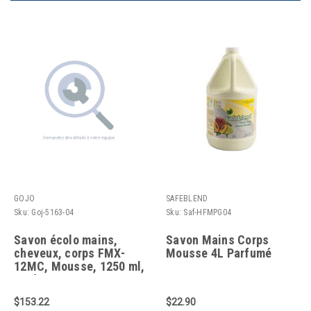
GOJO
SAFEBLEND
Sku:
Goj-5163-04
Sku:
Saf-HFMPG04
Savon écolo mains,
Savon Mains Corps
cheveux, corps FMX-
Mousse 4L Parfumé
12MC, Mousse, 1250 ml,
Parfum
$153.22
$22.90