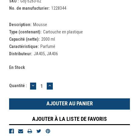
SKU :
Goj-5263-02
No. de manufacturier:
1228344
Description:
Mousse
Type (contenant):
Cartouche en plastique
Capacité (nette):
2000 ml
Caractéristique:
Parfumé
Distributeur:
JA405, JA406
En Stock
DIMINUER
AUGMENTER
Quantité :
LA
LA
QUANTITÉ
QUANTITÉ
:
:
AJOUTER À LA LISTE DE FAVORIS