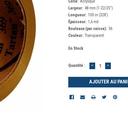
Colle:
Acrylique
Largeur:
48 mm (1-22/25")
Longueur:
100 m (328')
Épaisseur:
1,6 mil
Rouleaux (par caisse):
36
Couleur:
Transparent
En Stock
DIMINUER
AUGMEN
Quantité :
LA
LA
QUANTITÉ
QUANTIT
:
: