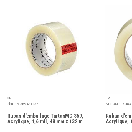
3M
3M
Sku:
3M-369-48X132
Sku:
3M-305-48X
Ruban d'emballage TartanMC 369,
Ruban d'em
Acrylique, 1,6 mil, 48 mm x 132 m
Acrylique, 