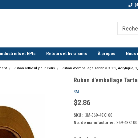
Bienvenue chez Quorum industriel !
Commande minimum de 100$
(
ndustriels et EPIs
Retours et livraisons
À propos
Nous 
ment
Ruban adhésif pour colis
Ruban d'emballage TartanMC 369, Acrylique, 1
Ruban d'emballage Tarta
3M
$2.86
SKU :
3M-369-48X100
No. de manufacturier:
369-48X100