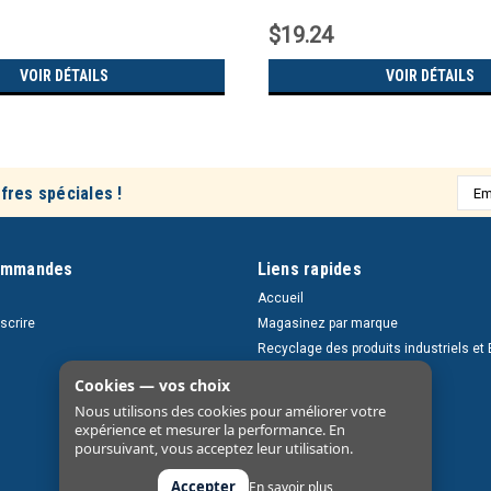
$19.24
VOIR DÉTAILS
VOIR DÉTAILS
Adre
fres spéciales !
e-
mail
ommandes
Liens rapides
Accueil
nscrire
Magasinez par marque
Recyclage des produits industriels et 
Retours et livraisons
Cookies — vos choix
À propos
Nous utilisons des cookies pour améliorer votre
Nous contacter
expérience et mesurer la performance. En
poursuivant, vous acceptez leur utilisation.
Accepter
En savoir plus