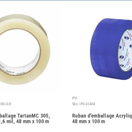
IPG
100-CLR
Sku:
IPG-GC404
ballage TartanMC 305,
Ruban d'emballage Acryliq
1,6 mil, 48 mm x 100 m
48 mm x 100 m