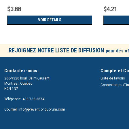
$3.88
$4.21
VOIR DÉTAILS
REJOIGNEZ NOTRE LISTE DE DIFFUSION
pour des of
Contactez-nous:
Compte et C
200-9320 boul. Saint-Laurent
Liste de favoris
Montréal, Quebec
Connexion
ou
S'i
H2N 1N7
Téléphone: 438-788-3874
Courriel: info@preventionquorum.com