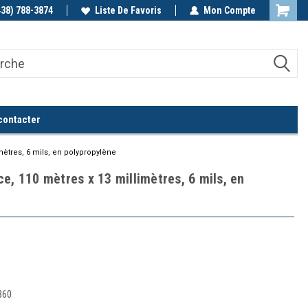
438) 788-3874
Appelez-nous!
Liste De Favoris
Mon Compte
contacter
mètres, 6 mils, en polypropylène
e, 110 mètres x 13 millimètres, 6 mils, en
360