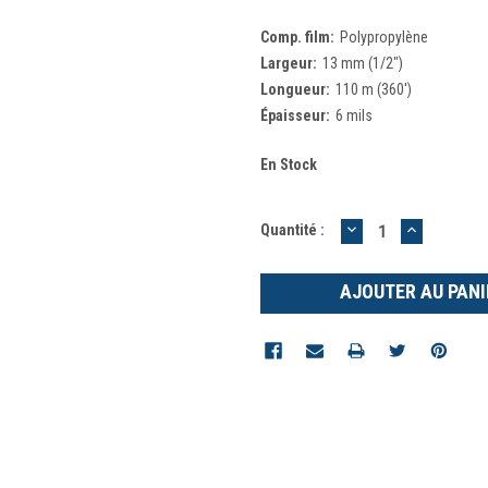
Comp. film:
Polypropylène
Largeur:
13 mm (1/2")
Longueur:
110 m (360')
Épaisseur:
6 mils
En Stock
DIMINUER
AUGMEN
Quantité :
LA
LA
QUANTITÉ
QUANTIT
:
: