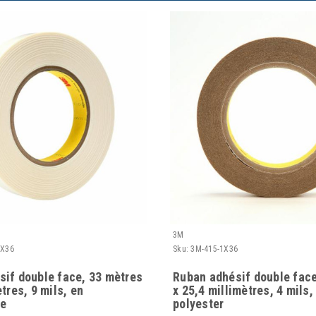
3M
4X36
Sku:
3M-415-1X36
if double face, 33 mètres
Ruban adhésif double face
tres, 9 mils, en
x 25,4 millimètres, 4 mils,
ne
polyester