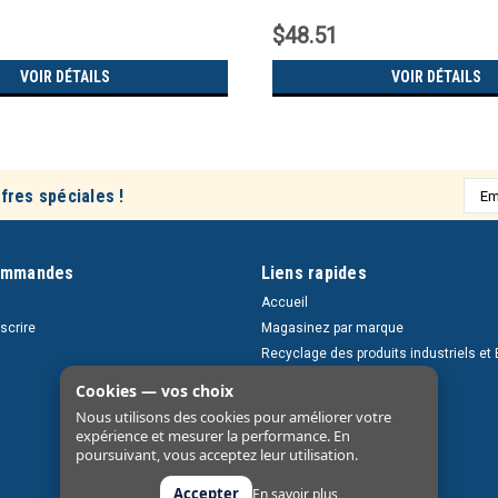
$48.51
VOIR DÉTAILS
VOIR DÉTAILS
Adre
fres spéciales !
e-
mail
ommandes
Liens rapides
Accueil
nscrire
Magasinez par marque
Recyclage des produits industriels et 
Retours et livraisons
Cookies — vos choix
À propos
Nous utilisons des cookies pour améliorer votre
Nous contacter
expérience et mesurer la performance. En
poursuivant, vous acceptez leur utilisation.
Accepter
En savoir plus