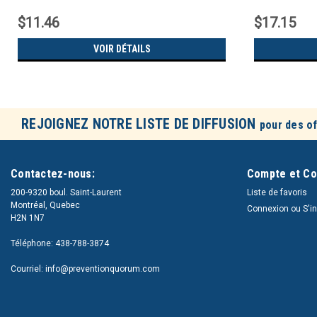
$11.46
$17.15
VOIR DÉTAILS
REJOIGNEZ NOTRE LISTE DE DIFFUSION
pour des of
Contactez-nous:
Compte et C
200-9320 boul. Saint-Laurent
Liste de favoris
Montréal, Quebec
Connexion
ou
S'i
H2N 1N7
Téléphone: 438-788-3874
Courriel: info@preventionquorum.com