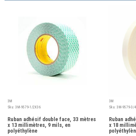
3M
3M
Sku:
3M-9579-1/2X36
Sku:
3M-9579-3/
Ruban adhésif double face, 33 mètres
Ruban adhés
x 13 millimètres, 9 mils, en
x 18 millimè
polyéthylène
polyéthylè