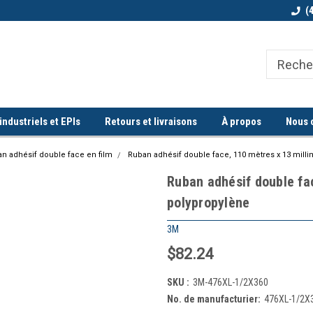
Bienvenue chez Quorum industriel !
Commande minimum de 100$
(
ndustriels et EPIs
Retours et livraisons
À propos
Nous 
n adhésif double face en film
Ruban adhésif double face, 110 mètres x 13 milli
Ruban adhésif double fac
polypropylène
3M
$82.24
SKU :
3M-476XL-1/2X360
No. de manufacturier:
476XL-1/2X