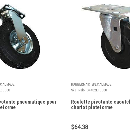
CIALMADE
RUBBERMAID SPECIALMADE
L30000
Sku:
Rub-FG4402L10000
ivotante pneumatique pour
Roulette pivotante caout
teforme
chariot plateforme
$64.38