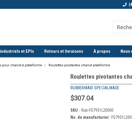
Bienvenue chez Quorum industriel !
Commande minimum de 100$
(
ndustriels et EPIs
Retours et livraisons
À propos
Nous 
 pour chariot à plateforme
Roulettes pivotantes chariot plateforme
Roulettes pivotantes ch
RUBBERMAID SPECIALMADE
$307.04
SKU :
Rub-FG7931L20000
No. de manufacturier:
FG7931L200