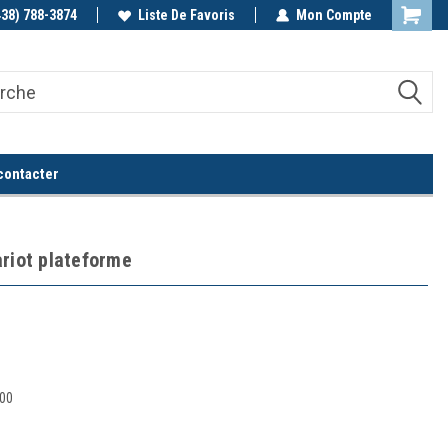
438) 788-3874
Appelez-nous!
Liste De Favoris
Mon Compte
contacter
ariot plateforme
00