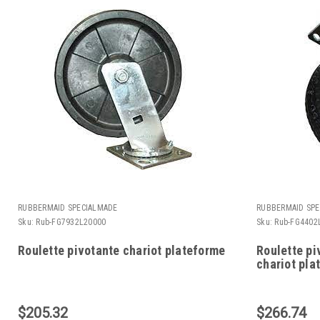
RUBBERMAID SPECIALMADE
RUBBERMAID SPE
Sku:
Rub-FG7932L20000
Sku:
Rub-FG4402
Roulette pivotante chariot plateforme
Roulette p
chariot pla
$205.32
$266.74