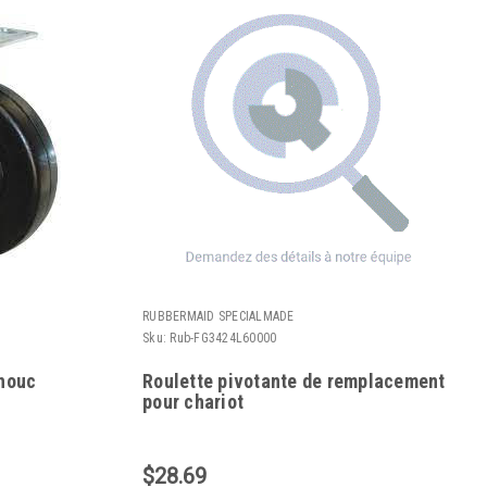
RUBBERMAID SPECIALMADE
Sku:
Rub-FG3424L60000
chouc
Roulette pivotante de remplacement
pour chariot
$28.69