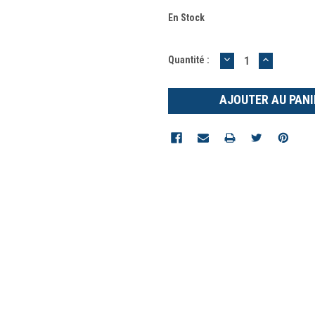
En Stock
DIMINUER
AUGMEN
Quantité :
LA
LA
QUANTITÉ
QUANTIT
:
: