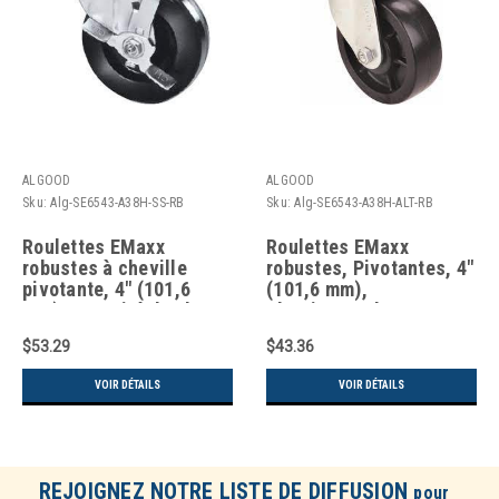
ALGOOD
ALGOOD
Sku:
Alg-SE6543-A38H-SS-RB
Sku:
Alg-SE6543-A38H-ALT-RB
Roulettes EMaxx
Roulettes EMaxx
robustes à cheville
robustes, Pivotantes, 4"
pivotante, 4" (101,6
(101,6 mm),
mm), capacité de charge
Plastique/nylon,
700 lb (317 kg), en acier
Capacité de charge 750
$53.29
$43.36
lb (340 kg)
VOIR DÉTAILS
VOIR DÉTAILS
REJOIGNEZ NOTRE LISTE DE DIFFUSION
pour