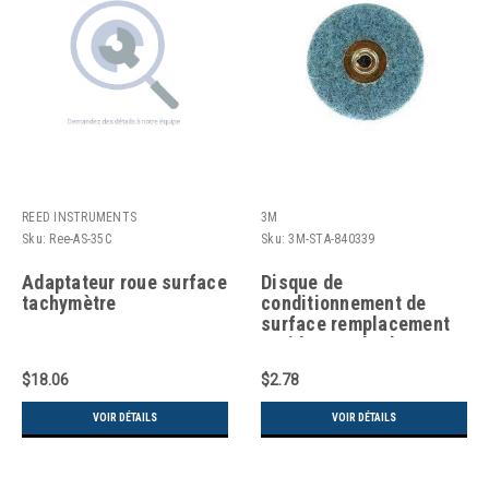
REED INSTRUMENTS
3M
Sku:
Ree-AS-35C
Sku:
3M-STA-840339
Adaptateur roue surface
Disque de
tachymètre
conditionnement de
surface remplacement
rapide Standard
AbrasivesMC 2" dia.
$18.06
$2.78
Très fin Oxyde
d'aluminium
VOIR DÉTAILS
VOIR DÉTAILS