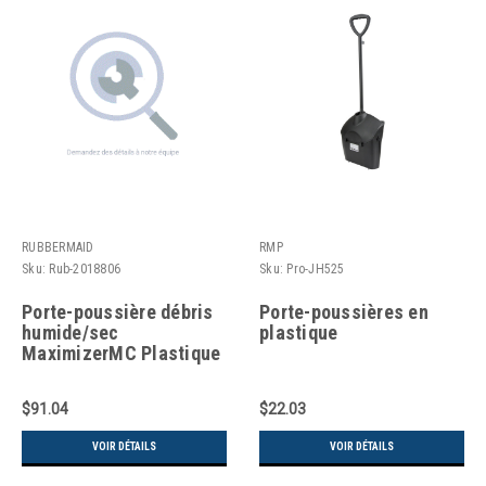
RUBBERMAID
RMP
Sku:
Rub-2018806
Sku:
Pro-JH525
Porte-poussière débris
Porte-poussières en
humide/sec
plastique
MaximizerMC Plastique
$91.04
$22.03
VOIR DÉTAILS
VOIR DÉTAILS