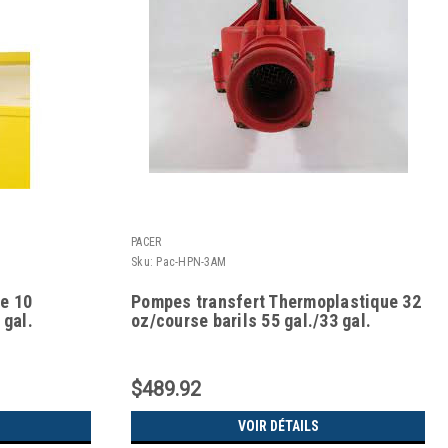
PACER
Sku:
Pac-HPN-3AM
e 10
Pompes transfert Thermoplastique 32
 gal.
oz/course barils 55 gal./33 gal.
$489.92
VOIR DÉTAILS