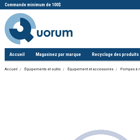
 !
Commande minimum de 100$
Appelez-nous!
Accueil
Magasinez par marque
Recyclage des produits i
Accueil
Équipements et outils
Équipement et accessoires
Pompes à 