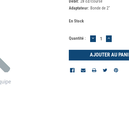
Débit:
28 oz/course
Adaptateur:
Bonde de 2"
En Stock
DIMINUER
AUGMEN
Quantité :
LA
LA
QUANTITÉ
QUANTIT
:
: