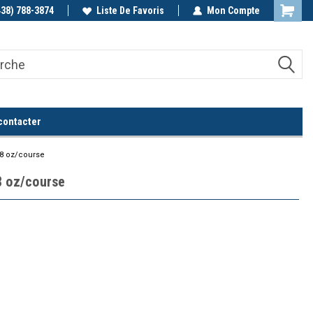
438) 788-3874
Appelez-nous!
Liste De Favoris
Mon Compte
contacter
28 oz/course
8 oz/course