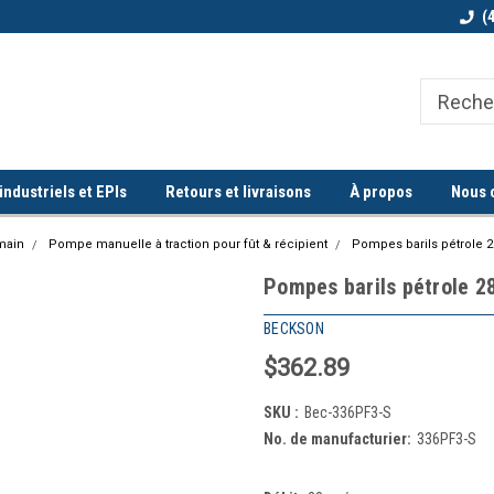
Bienvenue chez Quorum industriel !
Commande minimum de 100$
(
ndustriels et EPIs
Retours et livraisons
À propos
Nous 
main
Pompe manuelle à traction pour fût & récipient
Pompes barils pétrole 
Pompes barils pétrole 2
BECKSON
$362.89
SKU :
Bec-336PF3-S
No. de manufacturier:
336PF3-S