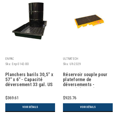
ENPAC
ULTRATECH
Sku:
Enp-5142-BD
Sku:
Ult-2329
Planchers barils 30,5" x
Réservoir souple pour
57" x 6" - Capacité
plateforme de
déversement 33 gal. US
déversements -
Capacité 88 gal. US -
Dimensions 52" x 30,5" x
$369.61
$925.76
5,8"
VOIR DÉTAILS
VOIR DÉTAILS