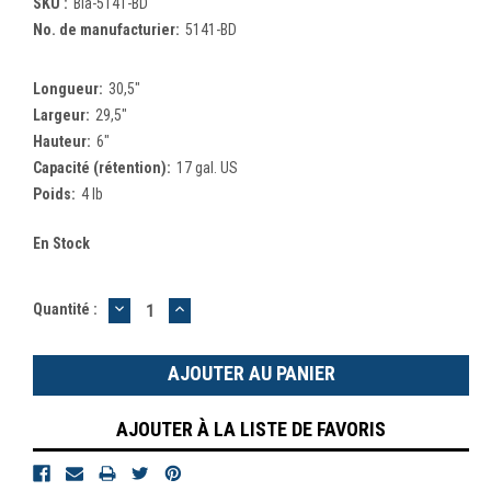
SKU :
Bla-5141-BD
No. de manufacturier:
5141-BD
Longueur:
30,5"
Largeur:
29,5"
Hauteur:
6"
Capacité (rétention):
17 gal. US
Poids:
4 lb
En Stock
DIMINUER
AUGMENTER
Quantité :
LA
LA
QUANTITÉ
QUANTITÉ
:
:
AJOUTER À LA LISTE DE FAVORIS