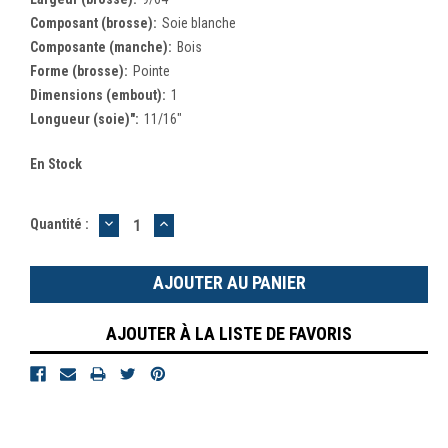
Composant (brosse):
Soie blanche
Composante (manche):
Bois
Forme (brosse):
Pointe
Dimensions (embout):
1
Longueur (soie)":
11/16"
En Stock
DIMINUER
AUGMENTER
Quantité :
LA
LA
QUANTITÉ
QUANTITÉ
:
:
AJOUTER À LA LISTE DE FAVORIS