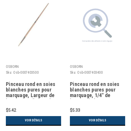
OSBORN
OSBORN
Sku:
Osb-0007403500
Sku:
Osb-0007403400
Pinceau rond en soies
Pinceau rond en soies
blanches pures pour
blanches pures pour
marquage, Largeur de
marquage, 1/4" de
brosse 9/32", Manche
largeur de brosse,
en bois
manche en bois
$5.42
$5.33
VOIR DÉTAILS
VOIR DÉTAILS