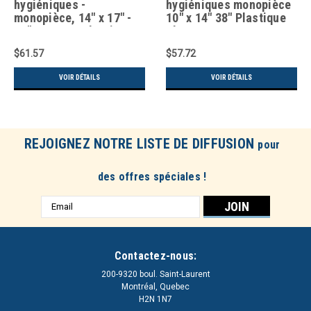
hygiéniques -
hygiéniques monopièce
monopièce, 14" x 17" -
10" x 14" 38" Plastique
42" - Vert en plastique
Bleu
$61.57
$57.72
VOIR DÉTAILS
VOIR DÉTAILS
REJOIGNEZ NOTRE LISTE DE DIFFUSION
pour
des offres spéciales !
Adresse
e-
mail
Contactez-nous:
200-9320 boul. Saint-Laurent
Montréal, Quebec
H2N 1N7