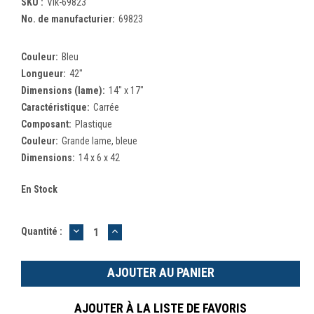
SKU :
Vik-69823
No. de manufacturier:
69823
Couleur:
Bleu
Longueur:
42"
Dimensions (lame):
14" x 17"
Caractéristique:
Carrée
Composant:
Plastique
Couleur:
Grande lame, bleue
Dimensions:
14 x 6 x 42
En Stock
DIMINUER
AUGMENTER
Quantité :
LA
LA
QUANTITÉ
QUANTITÉ
:
:
AJOUTER À LA LISTE DE FAVORIS