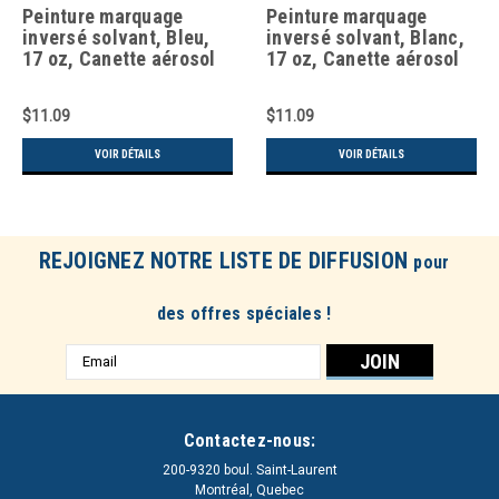
Peinture marquage
Peinture marquage
inversé solvant, Bleu,
inversé solvant, Blanc,
17 oz, Canette aérosol
17 oz, Canette aérosol
203031
$11.09
$11.09
VOIR DÉTAILS
VOIR DÉTAILS
REJOIGNEZ NOTRE LISTE DE DIFFUSION
pour
des offres spéciales !
Adresse
e-
mail
Contactez-nous:
200-9320 boul. Saint-Laurent
Montréal, Quebec