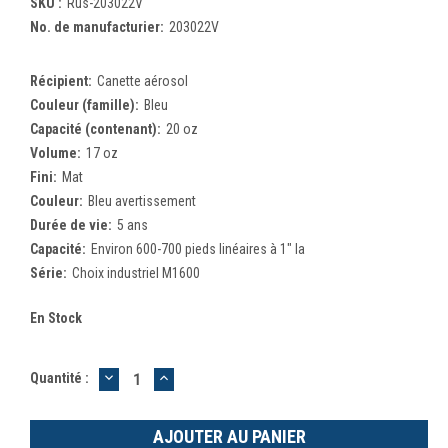
SKU :
Rus-203022V
No. de manufacturier:
203022V
Récipient:
Canette aérosol
Couleur (famille):
Bleu
Capacité (contenant):
20 oz
Volume:
17 oz
Fini:
Mat
Couleur:
Bleu avertissement
Durée de vie:
5 ans
Capacité:
Environ 600-700 pieds linéaires à 1" la
Série:
Choix industriel M1600
En Stock
DIMINUER
AUGMENTER
Quantité :
LA
LA
QUANTITÉ
QUANTITÉ
:
: