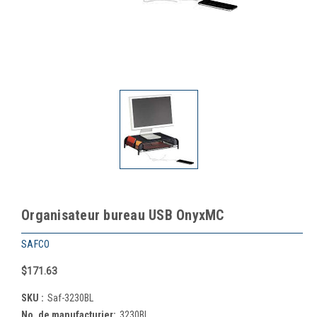
Organisateur bureau USB OnyxMC
SAFCO
$171.63
SKU :
Saf-3230BL
No. de manufacturier:
3230BL