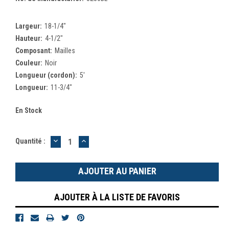
Largeur:
18-1/4"
Hauteur:
4-1/2"
Composant:
Mailles
Couleur:
Noir
Longueur (cordon):
5'
Longueur:
11-3/4"
En Stock
DIMINUER
AUGMENTER
Quantité :
LA
LA
QUANTITÉ
QUANTITÉ
:
:
AJOUTER À LA LISTE DE FAVORIS