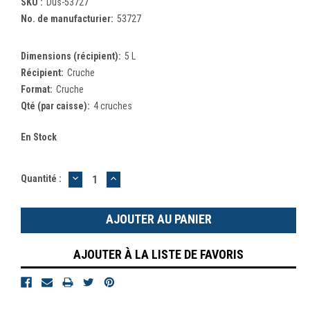
SKU :
Dus-53727
No. de manufacturier:
53727
Dimensions (récipient):
5 L
Récipient:
Cruche
Format:
Cruche
Qté (par caisse):
4 cruches
En Stock
DIMINUER
AUGMENTER
Quantité :
LA
LA
QUANTITÉ
QUANTITÉ
:
:
AJOUTER À LA LISTE DE FAVORIS