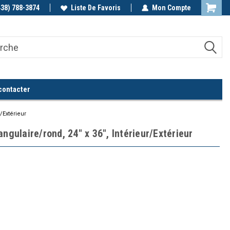
438) 788-3874
Appelez-nous!
Liste De Favoris
Mon Compte
contacter
/Extérieur
ngulaire/rond, 24" x 36", Intérieur/Extérieur