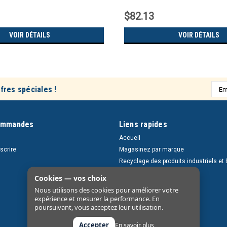
$82.13
VOIR DÉTAILS
VOIR DÉTAILS
Adre
fres spéciales !
e-
mail
ommandes
Liens rapides
Accueil
nscrire
Magasinez par marque
Recyclage des produits industriels et 
Retours et livraisons
Cookies — vos choix
À propos
Nous utilisons des cookies pour améliorer votre
Nous contacter
expérience et mesurer la performance. En
poursuivant, vous acceptez leur utilisation.
Accepter
En savoir plus