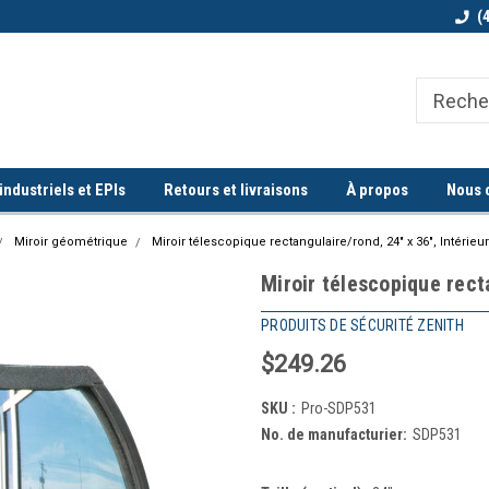
Bienvenue chez Quorum industriel !
Commande minimum de 100$
(
ndustriels et EPIs
Retours et livraisons
À propos
Nous 
Miroir géométrique
Miroir télescopique rectangulaire/rond, 24" x 36", Intérieur
Miroir télescopique recta
PRODUITS DE SÉCURITÉ ZENITH
$249.26
SKU :
Pro-SDP531
No. de manufacturier:
SDP531