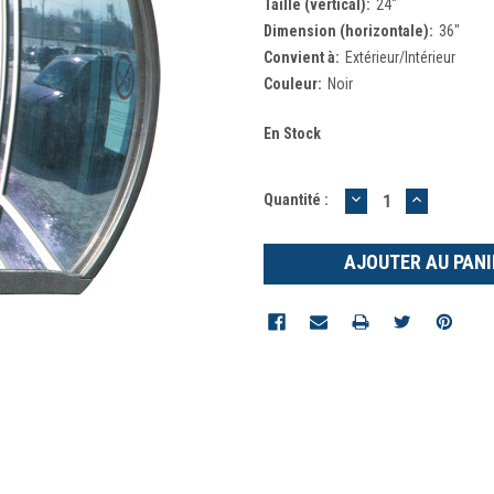
Taille (vertical):
24"
Dimension (horizontale):
36"
Convient à:
Extérieur/Intérieur
Couleur:
Noir
En Stock
DIMINUER
AUGMEN
Quantité :
LA
LA
QUANTITÉ
QUANTIT
:
: