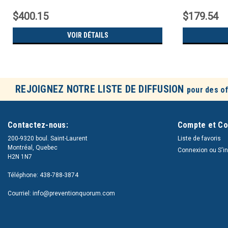
$400.15
$179.54
VOIR DÉTAILS
REJOIGNEZ NOTRE LISTE DE DIFFUSION
pour des of
Contactez-nous:
Compte et C
200-9320 boul. Saint-Laurent
Liste de favoris
Montréal, Quebec
Connexion
ou
S'i
H2N 1N7
Téléphone: 438-788-3874
Courriel: info@preventionquorum.com