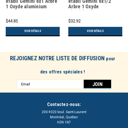
établi Gemini 6x1 Arbre
établi Gemini 6x1/2
1 Oxyde aluminium
Arbre 1 Oxyde
aluminium 66252836133
$44.85
$32.92
VOIR DÉTAILS
VOIR DÉTAILS
REJOIGNEZ NOTRE LISTE DE DIFFUSION
pour
des offres spéciales !
Adresse
e-
mail
Contactez-nous:
200-9320 boul. Saint-Laurent
Montréal, Quebec
H2N 1N7