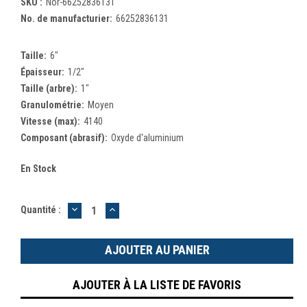
SKU :
Nor-66252836131
No. de manufacturier:
66252836131
Taille:
6"
Épaisseur:
1/2"
Taille (arbre):
1"
Granulométrie:
Moyen
Vitesse (max):
4140
Composant (abrasif):
Oxyde d'aluminium
En Stock
DIMINUER
AUGMENTER
Quantité :
LA
LA
QUANTITÉ
QUANTITÉ
:
:
AJOUTER À LA LISTE DE FAVORIS