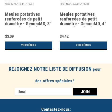
Sku:
Nor-66243510628
Sku:
Nor-66243510630
Meules portatives
Meules portatives
renforcées de petit
renforcées de petit
diamètre - GeminiMD, 3"
diamètre - GeminiMD, 4"
x 0,035", 3/8" Arbre,
x 0,035", 3/8" Arbre,
Type 1, Oxyde
Type 1, Oxyde
$3.09
$4.42
d'aluminium, 25465
d'aluminium, 19100
Tr/min
Tr/min
VOIR DÉTAILS
VOIR DÉTAILS
REJOIGNEZ NOTRE LISTE DE DIFFUSION
pour
des offres spéciales !
Adresse
e-
mail
Contactez-nous: