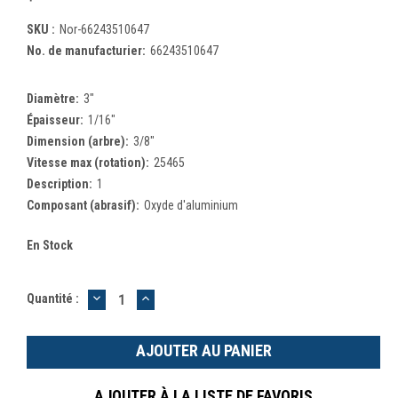
SKU :
Nor-66243510647
No. de manufacturier:
66243510647
Diamètre:
3"
Épaisseur:
1/16"
Dimension (arbre):
3/8"
Vitesse max (rotation):
25465
Description:
1
Composant (abrasif):
Oxyde d'aluminium
En Stock
DIMINUER
AUGMENTER
Quantité :
LA
LA
QUANTITÉ
QUANTITÉ
:
:
AJOUTER À LA LISTE DE FAVORIS