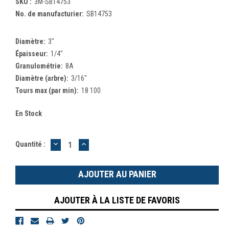
SKU :
3M-SB14753
No. de manufacturier:
SB14753
Diamètre:
3"
Épaisseur:
1/4"
Granulométrie:
8A
Diamètre (arbre):
3/16"
Tours max (par min):
18 100
En Stock
DIMINUER
AUGMENTER
Quantité :
LA
LA
QUANTITÉ
QUANTITÉ
:
:
AJOUTER À LA LISTE DE FAVORIS