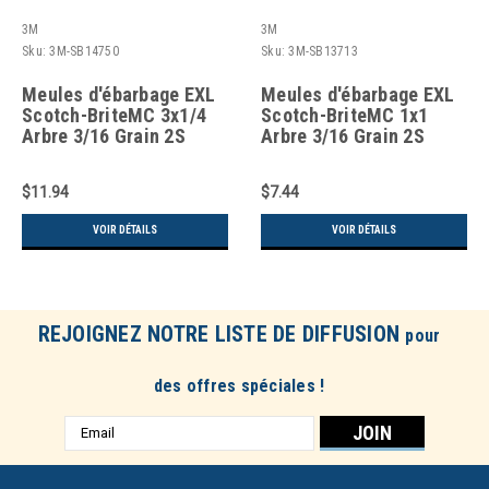
3M
3M
Sku:
3M-SB14750
Sku:
3M-SB13713
Meules d'ébarbage EXL
Meules d'ébarbage EXL
Scotch-BriteMC 3x1/4
Scotch-BriteMC 1x1
Arbre 3/16 Grain 2S
Arbre 3/16 Grain 2S
$11.94
$7.44
VOIR DÉTAILS
VOIR DÉTAILS
REJOIGNEZ NOTRE LISTE DE DIFFUSION
pour
des offres spéciales !
Adresse
e-
mail