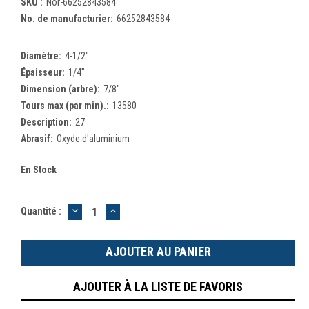
SKU :
Nor-66252843584
No. de manufacturier:
66252843584
Diamètre:
4-1/2"
Épaisseur:
1/4"
Dimension (arbre):
7/8"
Tours max (par min).:
13580
Description:
27
Abrasif:
Oxyde d'aluminium
En Stock
DIMINUER
AUGMENTER
Quantité :
LA
LA
QUANTITÉ
QUANTITÉ
:
:
AJOUTER À LA LISTE DE FAVORIS