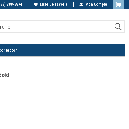
438) 788-3874
Appelez-nous!
Liste De Favoris
Mon Compte
contacter
Bold