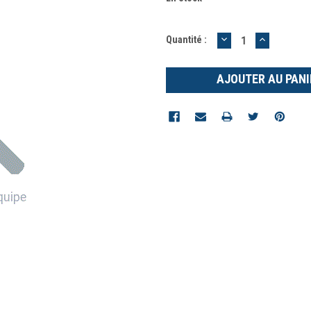
DIMINUER
AUGMEN
Quantité :
LA
LA
QUANTITÉ
QUANTIT
:
: