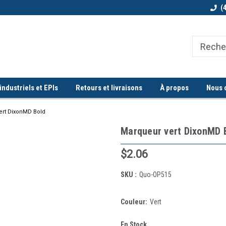
Bienvenue chez Quorum industriel !
Commande minimum de 100$
(
ndustriels et EPIs
Retours et livraisons
À propos
Nous 
ert DixonMD Bold
Marqueur vert DixonMD 
$2.06
SKU :
Quo-OP515
Couleur:
Vert
En Stock