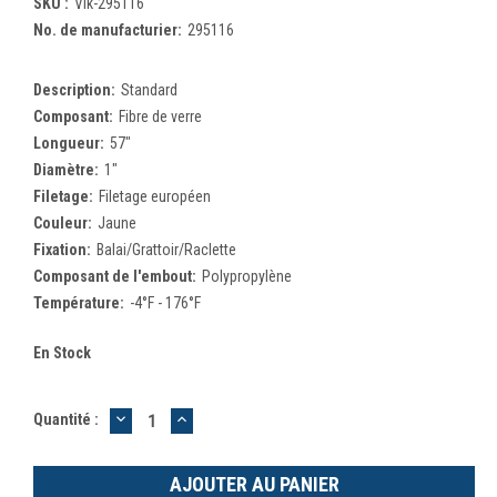
SKU :
Vik-295116
No. de manufacturier:
295116
Description:
Standard
Composant:
Fibre de verre
Longueur:
57"
Diamètre:
1"
Filetage:
Filetage européen
Couleur:
Jaune
Fixation:
Balai/Grattoir/Raclette
Composant de l'embout:
Polypropylène
Température:
-4°F - 176°F
En Stock
DIMINUER
AUGMENTER
Quantité :
LA
LA
QUANTITÉ
QUANTITÉ
:
: