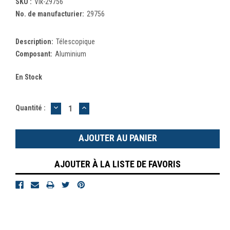
SKU :
Vik-29756
No. de manufacturier:
29756
Description:
Télescopique
Composant:
Aluminium
En Stock
DIMINUER
AUGMENTER
Quantité :
LA
LA
QUANTITÉ
QUANTITÉ
:
:
AJOUTER À LA LISTE DE FAVORIS