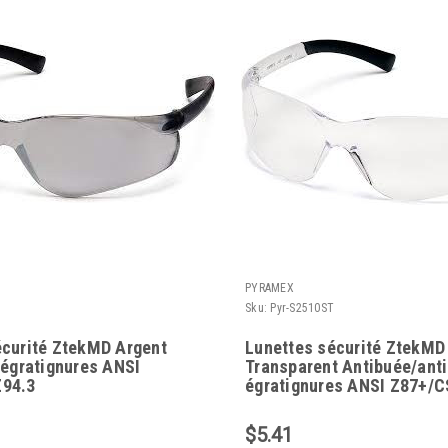
PYRAMEX
Sku:
Pyr-S2510ST
écurité ZtekMD Argent
Lunettes sécurité ZtekMD
-égratignures ANSI
Transparent Antibuée/anti
94.3
égratignures ANSI Z87+/C
$5.41