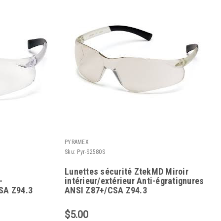
PYRAMEX
Sku:
Pyr-S2580S
Lunettes sécurité ZtekMD Miroir
-
intérieur/extérieur Anti-égratignures
SA Z94.3
ANSI Z87+/CSA Z94.3
$5.00