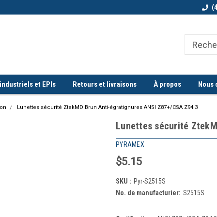
Bienvenue chez Quorum industriel !
Commande minimum de 100$
(
ndustriels et EPIs
Retours et livraisons
À propos
Nous 
ion
Lunettes sécurité ZtekMD Brun Anti-égratignures ANSI Z87+/CSA Z94.3
Lunettes sécurité ZtekM
PYRAMEX
$5.15
SKU :
Pyr-S2515S
No. de manufacturier:
S2515S