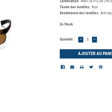
Certification:
ANSI Z87+/CSA Z94.3
Teinte des lentilles:
Brun
Revêtement des lentilles:
Anti-ég
En Stock
DIMINUER
AUGMEN
Quantité :
LA
LA
QUANTITÉ
QUANTIT
:
: