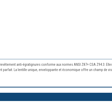
n revêtement anti-égratignures conforme aux normes ANSI Z87+ CSA Z94.3. Elles 
parfait. La lentille unique, enveloppante et économique offre un champ de visi