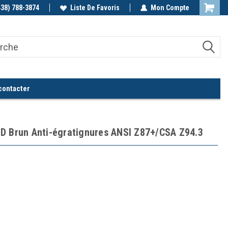
438) 788-3874
Appelez-nous!
Liste De Favoris
Mon Compte
contacter
D Brun Anti-égratignures ANSI Z87+/CSA Z94.3