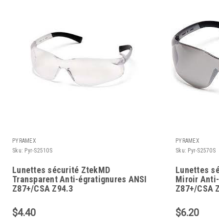
PYRAMEX
PYRAMEX
Sku:
Pyr-S2510S
Sku:
Pyr-S2570S
Lunettes sécurité ZtekMD
Lunettes s
Transparent Anti-égratignures ANSI
Miroir Anti
Z87+/CSA Z94.3
Z87+/CSA Z
$4.40
$6.20