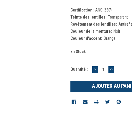
Certification:
ANSI Z87+
Teinte des lentilles:
Transparent
Revêtement des lentilles:
Antirefl
Couleur de la monture:
Noir
Couleur d'accent:
Orange
En Stock
DIMINUER
AUGMEN
Quantité :
LA
LA
QUANTITÉ
QUANTIT
:
: