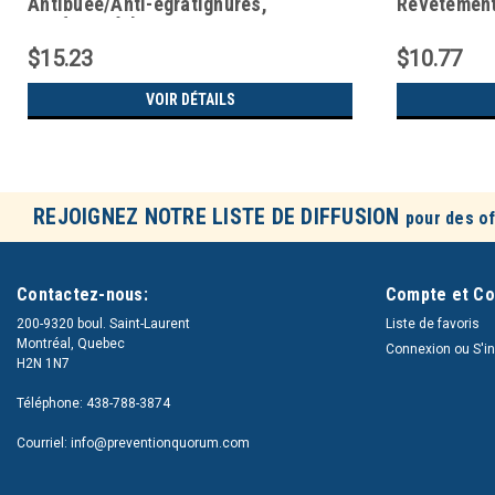
Antibuée/Anti-égratignures,
Revêtement
Conforme à la norme ANSI Z87+
Z87+/CSA Z
$15.23
$10.77
VOIR DÉTAILS
REJOIGNEZ NOTRE LISTE DE DIFFUSION
pour des of
Contactez-nous:
Compte et C
200-9320 boul. Saint-Laurent
Liste de favoris
Montréal, Quebec
Connexion
ou
S'i
H2N 1N7
Téléphone: 438-788-3874
Courriel: info@preventionquorum.com