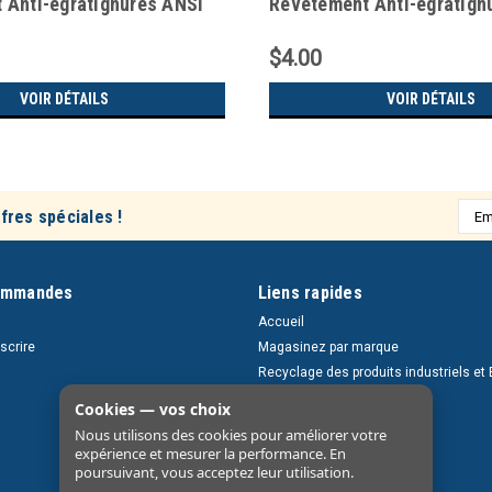
 Anti-égratignures ANSI
Revêtement Anti-égratign
94.3
Z87+/CSA Z94.3
$4.00
VOIR DÉTAILS
VOIR DÉTAILS
Adre
fres spéciales !
e-
mail
ommandes
Liens rapides
Accueil
nscrire
Magasinez par marque
Recyclage des produits industriels et 
Retours et livraisons
Cookies — vos choix
À propos
Nous utilisons des cookies pour améliorer votre
Nous contacter
expérience et mesurer la performance. En
poursuivant, vous acceptez leur utilisation.