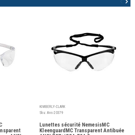
KIMBERLY-CLARK
Sku:
Ans-20379
MC
Lunettes sécurité NemesisMC
ansparent
KleenguardMC Transparent Antibuée