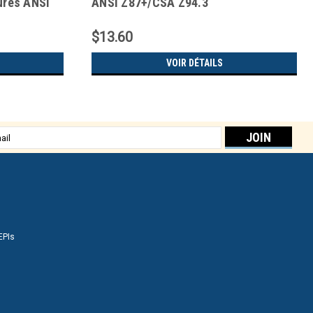
ures ANSI
ANSI Z87+/CSA Z94.3
$13.60
VOIR DÉTAILS
sse
EPIs