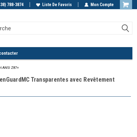
438) 788-3874
Appelez-nous!
Liste De Favoris
Mon Compte
contacter
t ANSI Z87+
leenGuardMC Transparentes avec Revêtement