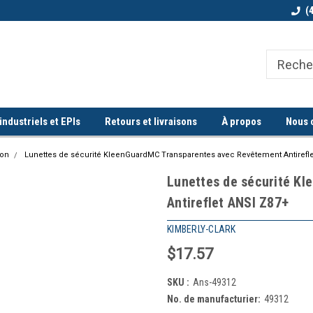
Bienvenue chez Quorum industriel !
Commande minimum de 100$
(
ndustriels et EPIs
Retours et livraisons
À propos
Nous 
ion
Lunettes de sécurité KleenGuardMC Transparentes avec Revêtement Antirefle
Lunettes de sécurité K
Antireflet ANSI Z87+
KIMBERLY-CLARK
$17.57
SKU :
Ans-49312
No. de manufacturier:
49312