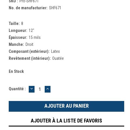
SKU :
Pro-SHF671
No. de manufacturier:
SHF671
Taille:
8
Longueur:
12"
Épaisseur:
15 mils
Manche:
Droit
Composant (extérieur):
Latex
Revêtement (intérieur):
Ouatée
En Stock
DIMINUER
AUGMENTER
Quantité :
LA
LA
QUANTITÉ
QUANTITÉ
:
:
AJOUTER À LA LISTE DE FAVORIS