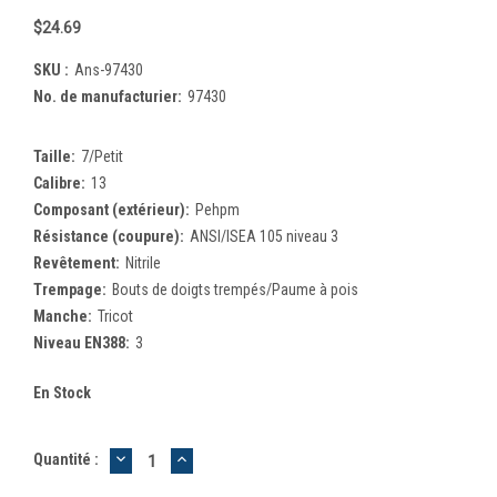
$24.69
SKU :
Ans-97430
No. de manufacturier:
97430
Taille:
7/Petit
Calibre:
13
Composant (extérieur):
Pehpm
Résistance (coupure):
ANSI/ISEA 105 niveau 3
Revêtement:
Nitrile
Trempage:
Bouts de doigts trempés/Paume à pois
Manche:
Tricot
Niveau EN388:
3
En Stock
DIMINUER
AUGMENTER
Quantité :
LA
LA
QUANTITÉ
QUANTITÉ