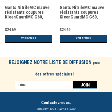
Gants NitrileMC mauve
Gants NitrileMC mauve
résistants coupures
résistants coupures
KleenGuardMC G60,
KleenGuardMC G60,
Taille 6/T-petit, Calibre
Taille Moyen/8, Calibre
13, Revêtement Nitrile,
13, Revêtement Nitrile,
$24.69
$24.69
Enveloppe Pehpm,
Enveloppe Pehpm,
ANSI/ISEA 105 niveau 3
ANSI/ISEA 105 niveau 3
VOIR DÉTAILS
VOIR DÉTAILS
REJOIGNEZ NOTRE LISTE DE DIFFUSION
pour
des offres spéciales !
Adresse
e-
mail
Contactez-nous:
200-9320 boul. Saint-Laurent