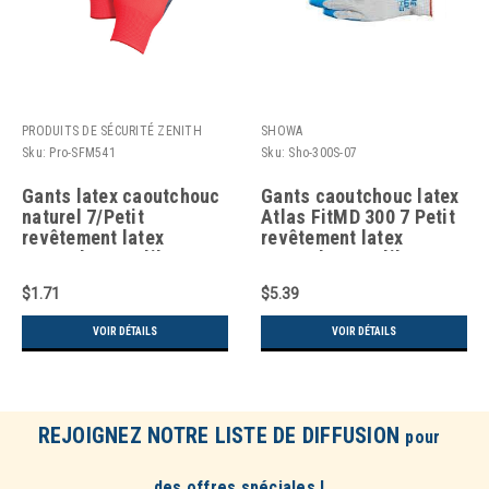
PRODUITS DE SÉCURITÉ ZENITH
SHOWA
Sku:
Pro-SFM541
Sku:
Sho-300S-07
Gants latex caoutchouc
Gants caoutchouc latex
naturel 7/Petit
Atlas FitMD 300 7 Petit
revêtement latex
revêtement latex
caoutchouc calibre 13
caoutchouc calibre 10
enveloppe polyester
enveloppe Polyester
$1.71
$5.39
Coton
VOIR DÉTAILS
VOIR DÉTAILS
REJOIGNEZ NOTRE LISTE DE DIFFUSION
pour
des offres spéciales !