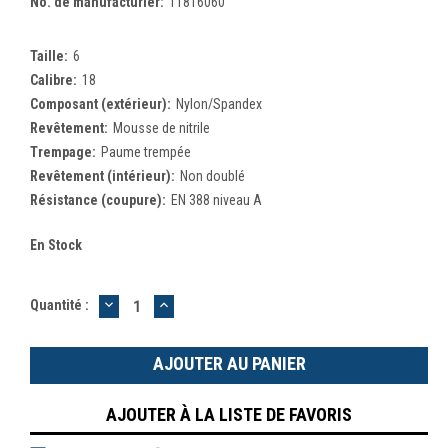
No. de manufacturier:
11816060
Taille:
6
Calibre:
18
Composant (extérieur):
Nylon/Spandex
Revêtement:
Mousse de nitrile
Trempage:
Paume trempée
Revêtement (intérieur):
Non doublé
Résistance (coupure):
EN 388 niveau A
En Stock
DIMINUER
AUGMENTER
Quantité :
LA
LA
QUANTITÉ
QUANTITÉ
:
:
AJOUTER À LA LISTE DE FAVORIS