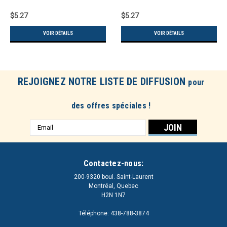
Nylon/Spandex
$5.27
$5.27
VOIR DÉTAILS
VOIR DÉTAILS
REJOIGNEZ NOTRE LISTE DE DIFFUSION
pour
des offres spéciales !
Adresse
e-
mail
Contactez-nous:
200-9320 boul. Saint-Laurent
Montréal, Quebec
H2N 1N7
Téléphone: 438-788-3874