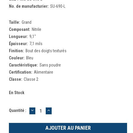
No. de manufacturier:
SU-690-L
Taille:
Grand
Composant:
Nitrile
Longueur:
9,1"
Épaisseur:
7,1 mils
Finition:
Bout des doigts texturés
Couleur:
Bleu
Caractéristique:
Sans poudre
Certification:
Alimentaire
Classe:
Classe 2
En Stock
DIMINUER
AUGMENTER
Quantité :
LA
LA
QUANTITÉ
QUANTITÉ
:
: