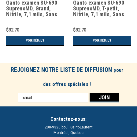
Gants examen SU-690
Gants examen SU-690
SuprenoMD, Grand,
SuprenoMD, T-petit,
Nitrile, 7,1 mils, Sans
Nitrile, 7,1 mils, Sans
poudre, Bleu, Classe 2
poudre, Bleu, Classe 2
$32.70
$32.70
VOIR DÉTAILS
VOIR DÉTAILS
REJOIGNEZ NOTRE LISTE DE DIFFUSION
pour
des offres spéciales !
Adresse
e-
mail
Contactez-nous:
200-9320 boul. Saint-Laurent
Montréal, Quebec