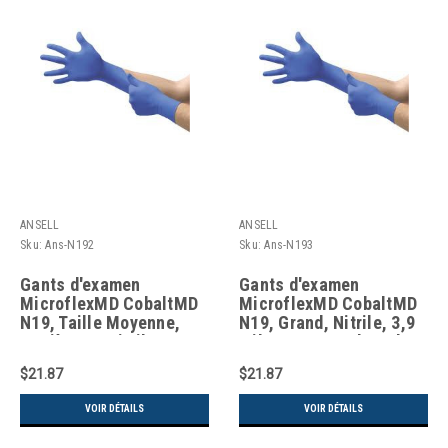
ANSELL
ANSELL
Sku:
Ans-N192
Sku:
Ans-N193
Gants d'examen
Gants d'examen
MicroflexMD CobaltMD
MicroflexMD CobaltMD
N19, Taille Moyenne,
N19, Grand, Nitrile, 3,9
Matière en Nitrile,
mils, Sans poudre, Bleu,
Épaisseur de 3,9 mils,
Classe 2
$21.87
$21.87
Sans poudre, Couleur
Bleue, Classe 2
VOIR DÉTAILS
VOIR DÉTAILS