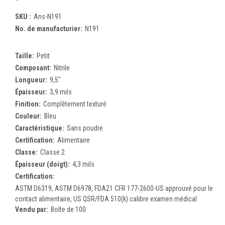
SKU :
Ans-N191
No. de manufacturier:
N191
Taille:
Petit
Composant:
Nitrile
Longueur:
9,5"
Épaisseur:
3,9 mils
Finition:
Complètement texturé
Couleur:
Bleu
Caractéristique:
Sans poudre
Certification:
Alimentaire
Classe:
Classe 2
Épaisseur (doigt):
4,3 mils
Certification:
ASTM D6319, ASTM D6978, FDA21 CFR 177-2600-US approuvé pour le
contact alimentaire, US QSR/FDA 510(k) calibre examen médical
Vendu par:
Boîte de 100