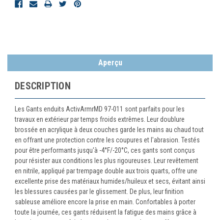
Aperçu
DESCRIPTION
Les Gants enduits ActivArmrMD 97-011 sont parfaits pour les
travaux en extérieur par temps froids extrêmes. Leur doublure
brossée en acrylique à deux couches garde les mains au chaud tout
en offrant une protection contre les coupures et l'abrasion. Testés
pour être performants jusqu'à -4°F/-20°C, ces gants sont conçus
pour résister aux conditions les plus rigoureuses. Leur revêtement
en nitrile, appliqué par trempage double aux trois quarts, offre une
excellente prise des matériaux humides/huileux et secs, évitant ainsi
les blessures causées par le glissement. De plus, leur finition
sableuse améliore encore la prise en main. Confortables à porter
toute la journée, ces gants réduisent la fatigue des mains grâce à