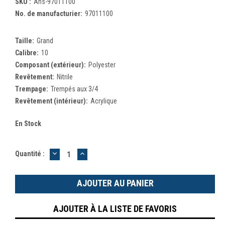
SKU :
Ans-97011100
No. de manufacturier:
97011100
Taille:
Grand
Calibre:
10
Composant (extérieur):
Polyester
Revêtement:
Nitrile
Trempage:
Trempés aux 3/4
Revêtement (intérieur):
Acrylique
En Stock
DIMINUER
AUGMENTER
Quantité :
LA
LA
QUANTITÉ
QUANTITÉ
:
:
AJOUTER À LA LISTE DE FAVORIS