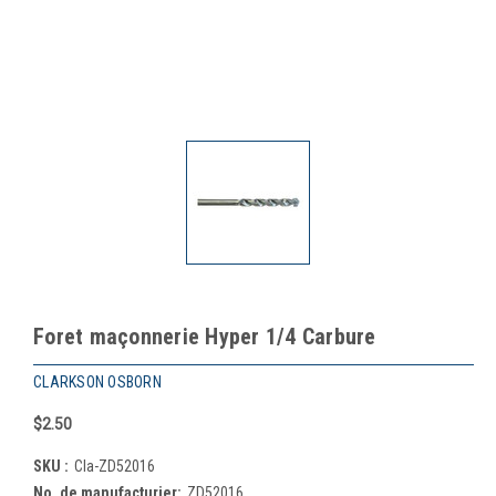
Foret maçonnerie Hyper 1/4 Carbure
CLARKSON OSBORN
$2.50
SKU :
Cla-ZD52016
No. de manufacturier:
ZD52016