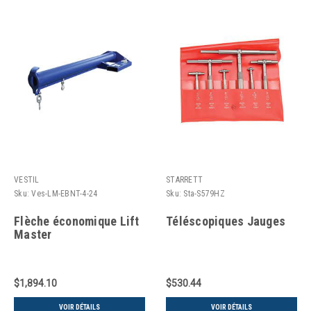
VESTIL
STARRETT
Sku:
Ves-LM-EBNT-4-24
Sku:
Sta-S579HZ
Flèche économique Lift
Téléscopiques Jauges
Master
$1,894.10
$530.44
VOIR DÉTAILS
VOIR DÉTAILS