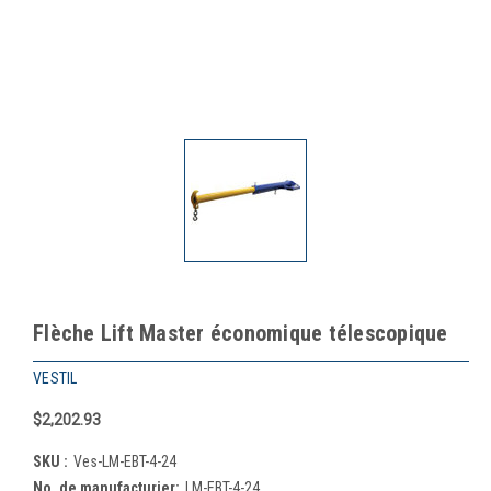
Flèche Lift Master économique télescopique
VESTIL
$2,202.93
SKU :
Ves-LM-EBT-4-24
No. de manufacturier:
LM-EBT-4-24