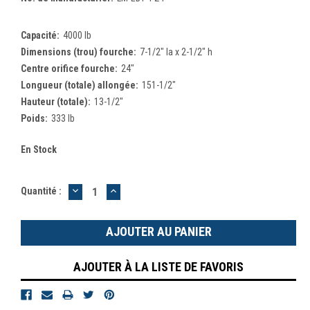
Capacité:
4000 lb
Dimensions (trou) fourche:
7-1/2" la x 2-1/2" h
Centre orifice fourche:
24"
Longueur (totale) allongée:
151-1/2"
Hauteur (totale):
13-1/2"
Poids:
333 lb
En Stock
DIMINUER
AUGMENTER
Quantité :
LA
LA
QUANTITÉ
QUANTITÉ
:
:
AJOUTER À LA LISTE DE FAVORIS