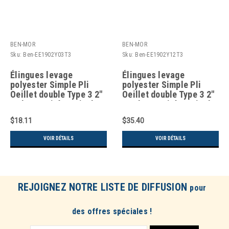
BEN-MOR
BEN-MOR
Sku:
Ben-EE1902Y03T3
Sku:
Ben-EE1902Y12T3
Élingues levage
Élingues levage
polyester Simple Pli
polyester Simple Pli
Oeillet double Type 3 2"
Oeillet double Type 3 2"
x 3' Capacité verticale
x 12' Capacité verticale
3100 lb
3100 lb
$18.11
$35.40
VOIR DÉTAILS
VOIR DÉTAILS
REJOIGNEZ NOTRE LISTE DE DIFFUSION
pour
des offres spéciales !