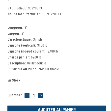
SKU :
Ben-EE1902Y08T3
No. de manufacturier:
EE1902Y08T3
Longueur:
8'
Largeur:
2"
Caractéristique:
Simple
Capacité (vertical):
3100 lb
Capacité (noeud coulant):
2480 lb
Charge panier:
6200 lb
Description:
Oeillet double
Pli simple ou Pli double:
Pli simple
En Stock
DIMINUER
AUGMENTER
Quantité :
LA
LA
QUANTITÉ
QUANTITÉ
:
: