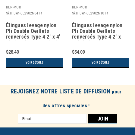
BEN-MOR
BEN-MOR
Sku:
Ben-EE2902N04T4
Sku:
Ben-EE2902N10T4
Élingues levage nylon
Élingues levage nylon
Pli Double Oeillets
Pli Double Oeillets
renversés Type 4 2" x 4'
renversés Type 4 2" x
Limite charge verticale
10' Limite charge
6200 lb
verticale 6200 lb
$28.40
$54.09
VOIR DÉTAILS
VOIR DÉTAILS
REJOIGNEZ NOTRE LISTE DE DIFFUSION
pour
des offres spéciales !
Adresse
e-
mail