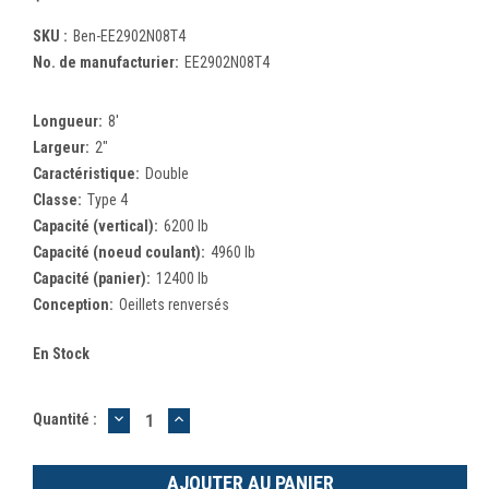
SKU :
Ben-EE2902N08T4
No. de manufacturier:
EE2902N08T4
Longueur:
8'
Largeur:
2"
Caractéristique:
Double
Classe:
Type 4
Capacité (vertical):
6200 lb
Capacité (noeud coulant):
4960 lb
Capacité (panier):
12400 lb
Conception:
Oeillets renversés
En Stock
DIMINUER
AUGMENTER
Quantité :
LA
LA
QUANTITÉ
QUANTITÉ
:
: